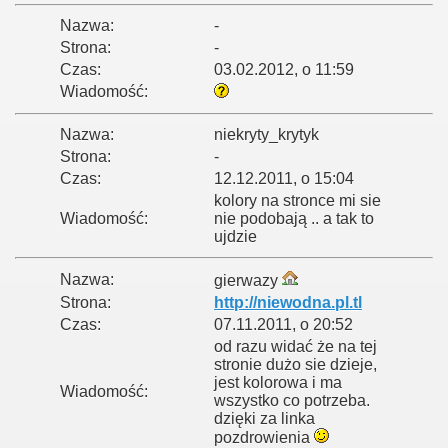
Nazwa:
-
Strona:
-
Czas:
03.02.2012, o 11:59
Wiadomość:
Nazwa:
niekryty_krytyk
Strona:
-
Czas:
12.12.2011, o 15:04
kolory na stronce mi sie
Wiadomość:
nie podobają .. a tak to
ujdzie
Nazwa:
gierwazy
Strona:
http://niewodna.pl.tl
Czas:
07.11.2011, o 20:52
od razu widać że na tej
stronie dużo sie dzieje,
jest kolorowa i ma
Wiadomość:
wszystko co potrzeba.
dzięki za linka
pozdrowienia